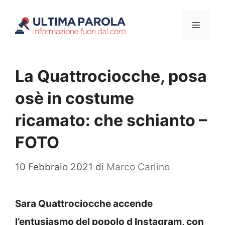
Vai
Menu
al
contenuto
La Quattrociocche, posa
osè in costume
ricamato: che schianto –
FOTO
10 Febbraio 2021
di
Marco Carlino
Sara Quattrociocche accende
l’entusiasmo del popolo d Instagram, con