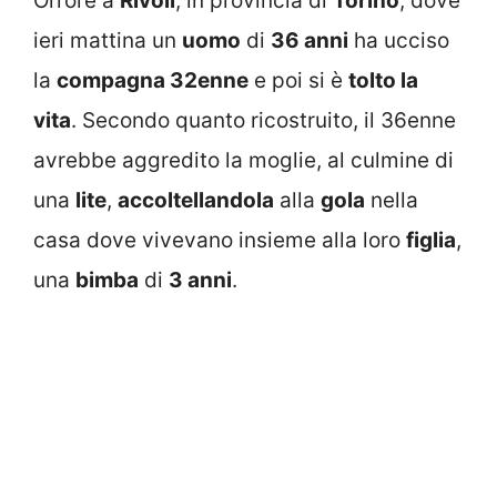
Orrore a
Rivoli
, in provincia di
Torino
, dove
ieri mattina un
uomo
di
36 anni
ha ucciso
la
compagna 32enne
e poi si è
tolto la
vita
. Secondo quanto ricostruito, il 36enne
avrebbe aggredito la moglie, al culmine di
una
lite
,
accoltellandola
alla
gola
nella
casa dove vivevano insieme alla loro
figlia
,
una
bimba
di
3 anni
.