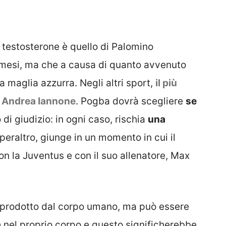
l testosterone è quello di Palomino
i mesi, ma che a causa di quanto avvenuto
a maglia azzurra. Negli altri sport,
il più
i Andrea Iannone
. Pogba dovrà scegliere
se
 di giudizio: in ogni caso, rischia
una
, peraltro, giunge in un momento in cui il
con la Juventus e con il suo allenatore, Max
prodotto dal corpo umano, ma può essere
a
nel proprio corpo e questo significherebbe