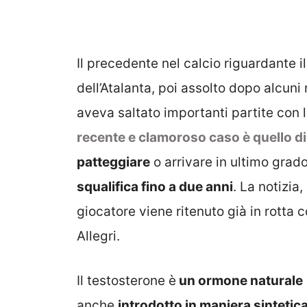
Il precedente nel calcio riguardante i
dell’Atalanta, poi assolto dopo alcun
aveva saltato importanti partite con l
recente e clamoroso caso è quello d
patteggiare
o arrivare in ultimo grado
squalifica fino a due anni
. La notizia
giocatore viene ritenuto già in rotta 
Allegri.
Il testosterone è
un ormone naturale
anche
introdotto in maniera sintetic