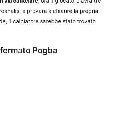
n via cautelare
, ora il giocatore avrà tre
oanalisi e provare a chiarire la propria
e, il calciatore sarebbe stato trovato
, fermato Pogba