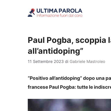
Vai
al
contenuto
Paul Pogba, scoppia l
all’antidoping”
11 Settembre 2023
di
Gabriele Mastroleo
“Positivo all’antidoping” dopo una pa
francese Paul Pogba: tutte le indiscr