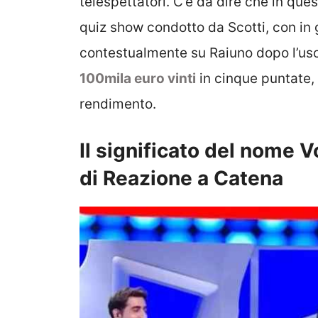
telespettatori. C’è da dire che in que
quiz show condotto da Scotti, con in
contestualmente su Raiuno dopo l’usci
100mila euro vinti
in cinque puntate, 
rendimento.
Il significato del nome V
di Reazione a Catena