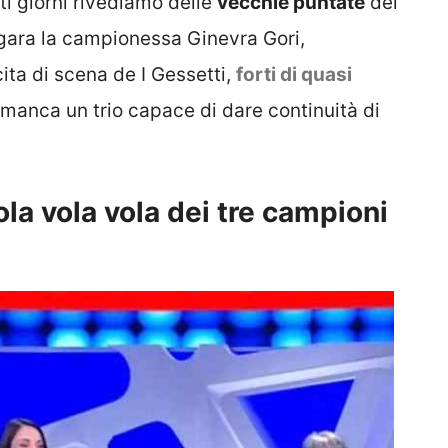
sti giorni rivediamo delle
vecchie puntate
del
 gara la campionessa Ginevra Gori,
ta di scena de I Gessetti,
forti di quasi
manca un trio capace di dare continuità di
ola vola vola dei tre campioni