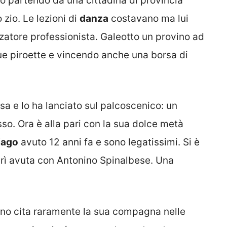
to partendo da una cittadina di provincia
 zio. Le lezioni di
danza
costavano ma lui
nzatore professionista. Galeotto un provino ad
e piroette e vincendo anche una borsa di
osa e lo ha lanciato sul palcoscenico: un
o. Ora è alla pari con la sua dolce metà
iago
avuto 12 anni fa e sono legatissimi. Si è
rì avuta con Antonino Spinalbese. Una
ino cita raramente la sua compagna nelle