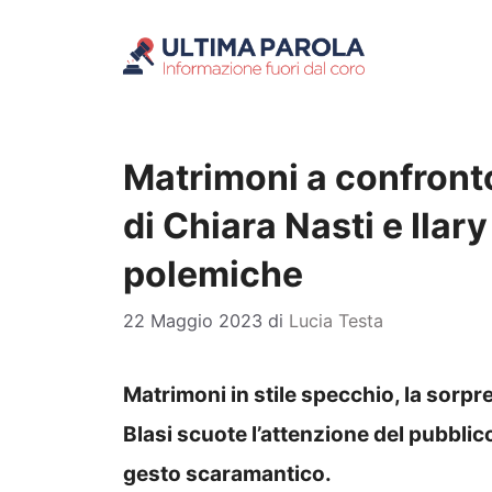
Vai
al
contenuto
Matrimoni a confronto:
di Chiara Nasti e Ilar
polemiche
22 Maggio 2023
di
Lucia Testa
Matrimoni in stile specchio, la sorpr
Blasi scuote l’attenzione del pubblic
gesto scaramantico.