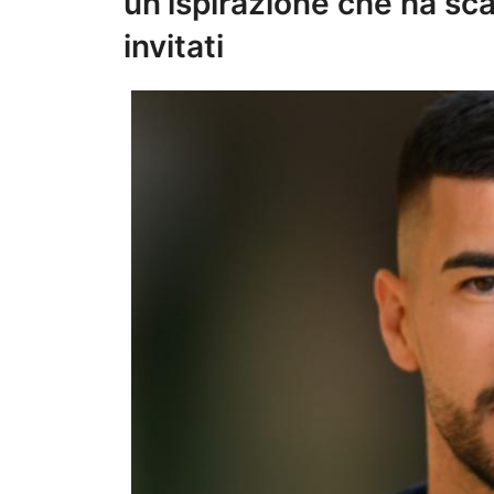
un’ispirazione che ha sca
invitati