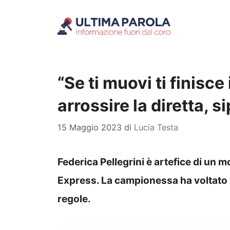
Vai
al
contenuto
“Se ti muovi ti finisce
arrossire la diretta, 
15 Maggio 2023
di
Lucia Testa
Federica Pellegrini è artefice di un 
Express. La campionessa ha voltato 
regole.