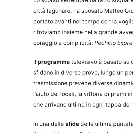
Lo scorso settembre ha fatto sognare
città lagunare, ha sposato Matteo Giu
portato avanti nel tempo con la vogli
ritroviamo insieme nella grande avve
coraggio e complicità:
Pechino Expre
Il
programma
televisivo è basato su u
sfidano in diverse prove, lungo un pe
trasmissione prevede diverse dinamiche
l’aiuto dei locali, la vittoria di premi
che arrivano ultime in ogni tappa del
In una delle
sfide
delle ultime puntat