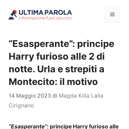
Vai
Menu
al
contenuto
“Esasperante”: principe
Harry furioso alle 2 di
notte. Urla e strepiti a
Montecito: il motivo
14 Maggio 2023
di
Magda Killa Lalla
Cirignano
“Esasperante”
: principe Harry furioso alle