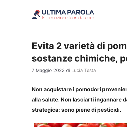
Vai
al
contenuto
Evita 2 varietà di po
sostanze chimiche, pe
7 Maggio 2023
di
Lucia Testa
Non acquistare i pomodori provenie
alla salute. Non lasciarti ingannare d
strategica: sono piene di pesticidi.