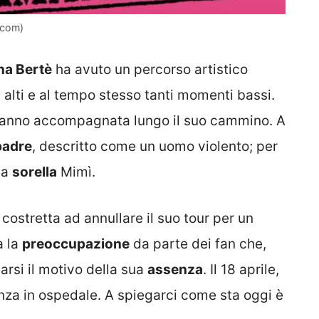
.com)
a Bertè
ha avuto un percorso artistico
alti e al tempo stesso tanti momenti bassi.
hanno accompagnata lungo il suo cammino. A
padre
, descritto come un uomo violento; per
la
sorella
Mimì.
 costretta ad annullare il suo tour per un
a la
preoccupazione
da parte dei fan che,
garsi il motivo della sua
assenza
. Il 18 aprile,
genza in ospedale. A spiegarci come sta oggi è