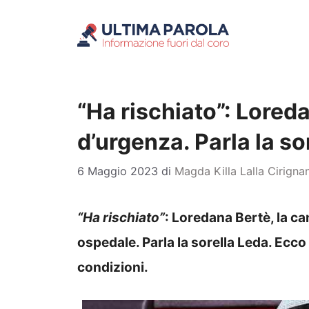
Vai
al
contenuto
“Ha rischiato”: Lored
d’urgenza. Parla la so
6 Maggio 2023
di
Magda Killa Lalla Cirigna
“Ha rischiato”
: Loredana Bertè, la ca
ospedale. Parla la sorella Leda. Ecco 
condizioni.