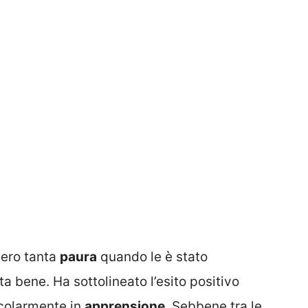
ero tanta
paura
quando le è stato
a bene. Ha sottolineato l’esito positivo
icolarmente in
apprensione
. Sebbene tra le