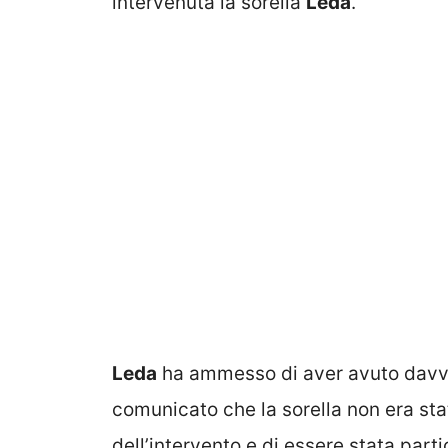
intervenuta la sorella
Leda
.
Leda
ha ammesso di aver avuto davv
comunicato che la sorella non era stat
dell’intervento e di essere stata part