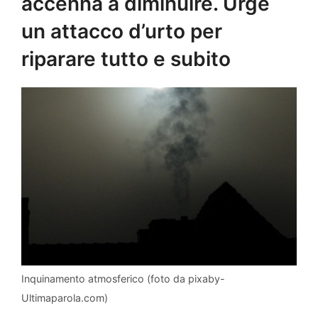
accenna a diminuire. Urge
un attacco d’urto per
riparare tutto e subito
Inquinamento atmosferico (foto da pixaby-
Ultimaparola.com)