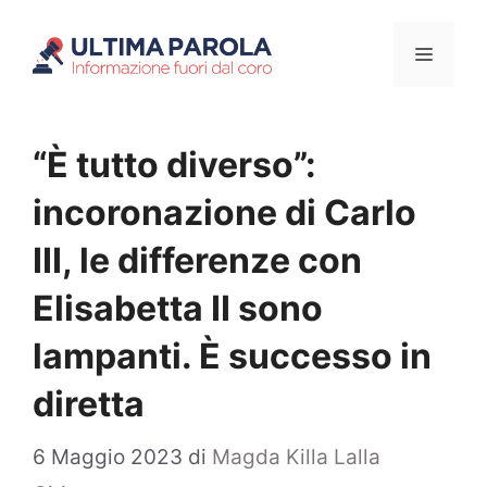
Vai
Menu
al
contenuto
“È tutto diverso”:
incoronazione di Carlo
III, le differenze con
Elisabetta II sono
lampanti. È successo in
diretta
6 Maggio 2023
di
Magda Killa Lalla