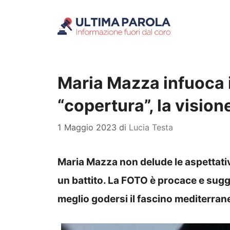
Vai
al
contenuto
Maria Mazza infuoca i
“copertura”, la vision
1 Maggio 2023
di
Lucia Testa
Maria Mazza non delude le aspettative,
un battito. La FOTO è procace e sugges
meglio godersi il fascino mediterran