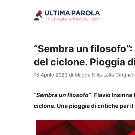
Vai
al
contenuto
“Sembra un filosofo”: 
del ciclone. Pioggia d
15 Aprile 2023
di
Magda Killa Lalla Cirigna
“Sembra un filosofo”
: Flavio Insinna
ciclone. Una pioggia di critiche per i