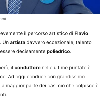
com)
brevemente il percorso artistico di
Flavio
e. Un
artista
davvero eccezionale, talento
ue essere decisamente
poliedrico
.
rò, il
conduttore
nelle ultime puntate è
ico. Ad oggi conduce con
grandissimo
la maggior parte dei casi ciò che colpisce è
nti.