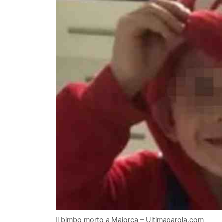
Il bimbo morto a Maiorca – Ultimaparola.com