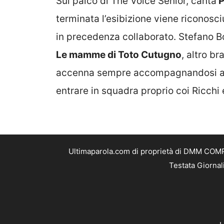
Sul palco di The Voice Senior, canta
P
terminata l’esibizione viene riconosci
in precedenza collaborato. Stefano Bor
Le mamme di Toto Cutugno
, altro b
accenna sempre accompagnandosi al pi
entrare in squadra proprio coi Ricchi 
Ultimaparola.com di proprietà di DMM COMPA
Testata Giornal