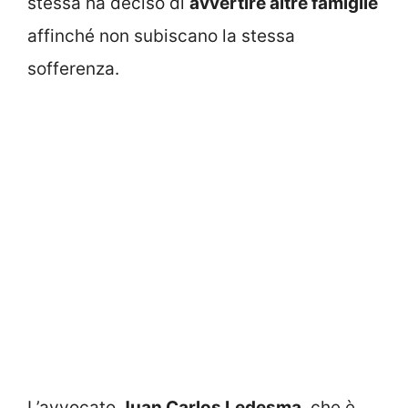
stessa ha deciso di
avvertire altre famiglie
affinché non subiscano la stessa
sofferenza.
L’avvocato
Juan Carlos Ledesma
, che è