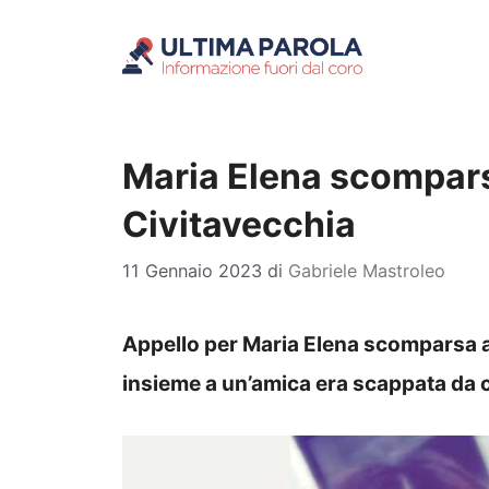
Vai
al
contenuto
Maria Elena scompars
Civitavecchia
11 Gennaio 2023
di
Gabriele Mastroleo
Appello per Maria Elena scomparsa a 
insieme a un’amica era scappata da ca