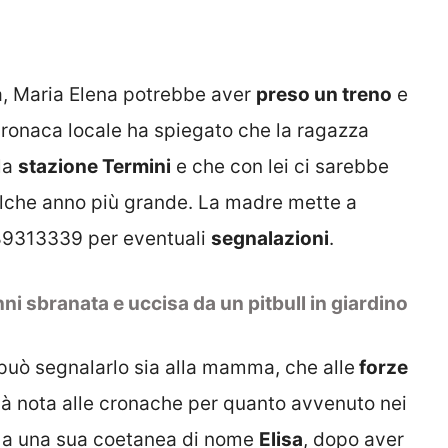
ia, Maria Elena potrebbe aver
preso un treno
e
cronaca locale ha spiegato che la ragazza
lla
stazione Termini
e che con lei ci sarebbe
lche anno più grande. La madre mette a
289313339 per eventuali
segnalazioni
.
ni sbranata e uccisa da un pitbull in giardino
 può segnalarlo sia alla mamma, che alle
forze
già nota alle cronache per quanto avvenuto nei
eme a una sua coetanea di nome
Elisa
, dopo aver