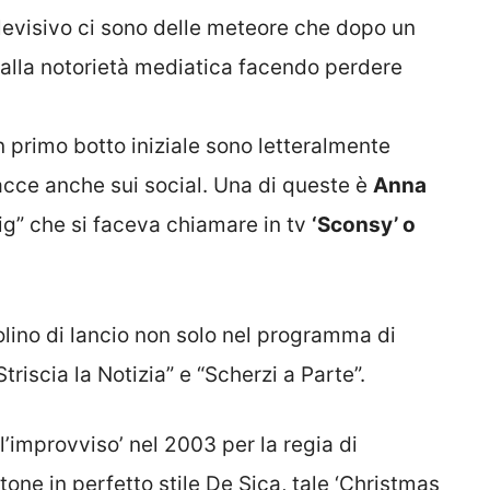
elevisivo ci sono delle meteore che dopo un
dalla notorietà mediatica facendo perdere
n primo botto iniziale sono letteralmente
acce anche sui social. Una di queste è
Anna
lig” che si faceva chiamare in tv
‘Sconsy’ o
olino di lancio non solo nel programma di
triscia la Notizia” e “Scherzi a Parte”.
ll’improvviso’ nel 2003 per la regia di
one in perfetto stile De Sica, tale ‘Christmas