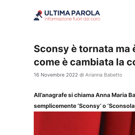
Vai
al
contenuto
Sconsy è tornata ma è
come è cambiata la c
16 Novembre 2022
di
Arianna Babetto
All’anagrafe si chiama Anna Maria Bar
semplicemente ‘Sconsy’ o ‘Sconsolata