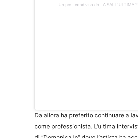
Un post condiviso da LA SAI L’ ULTIMA 
Da allora ha preferito continuare a la
come professionista. L’ultima intervi
di “Domenica In” dove l’artista ha ac