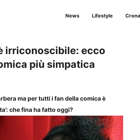
News
Lifestyle
Cron
 irriconoscibile: ecco
omica più simpatica
bera ma per tutti i fan della comica è
’: che fina ha fatto oggi?