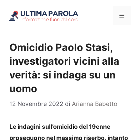
Vai
Menu
al
contenuto
Omicidio Paolo Stasi,
investigatori vicini alla
verità: si indaga su un
uomo
12 Novembre 2022
di
Arianna Babetto
Le indagini sull’omicidio del 19enne
proseguono nel massimo riserbo, intanto