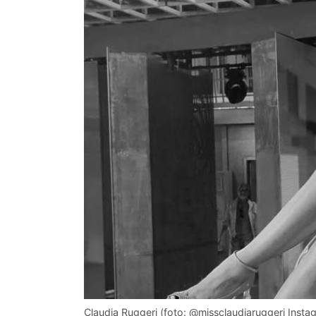
Claudia Ruggeri (foto: @missclaudiaruggeri Insta