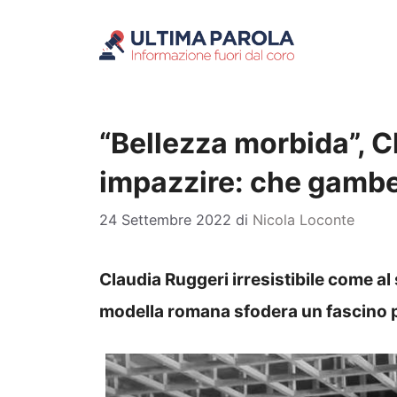
Vai
al
contenuto
“Bellezza morbida”, C
impazzire: che gamb
24 Settembre 2022
di
Nicola Loconte
Claudia Ruggeri irresistibile come al 
modella romana sfodera un fascino