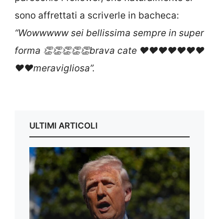
sono affrettati a scriverle in bacheca:
“Wowwwww sei bellissima sempre in super
forma 👏👏👏👏👏brava cate ❤️❤️❤️❤️❤️❤️❤️
❤️❤️meravigliosa”.
ULTIMI ARTICOLI