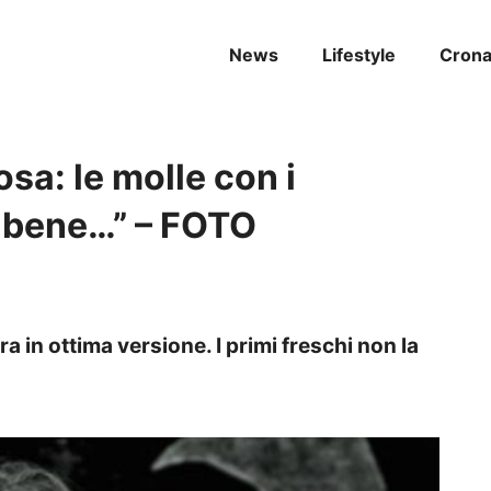
News
Lifestyle
Cron
sa: le molle con i
o bene…” – FOTO
a in ottima versione. I primi freschi non la