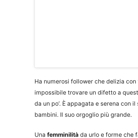
Ha numerosi follower che delizia con f
impossibile trovare un difetto a ques
da un po’. È appagata e serena con 
bambini. Il suo orgoglio più grande.
Una
femminilità
da urlo e forme che 