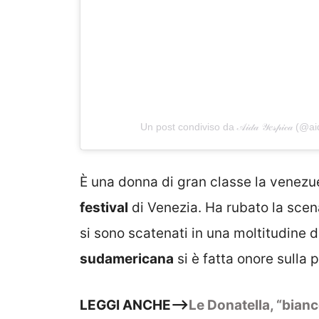
Un post condiviso da 𝒜𝒾𝒹𝒶 𝒴𝑒𝓈𝓅𝒾𝒸𝒶 (
È una donna di gran classe la venezue
festival
di Venezia. Ha rubato la scena 
si sono scatenati in una moltitudine di
sudamericana
si è fatta onore sulla p
LEGGI ANCHE–>
Le Donatella, “bianc