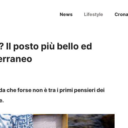
News
Lifestyle
Cron
Il posto più bello ed
erraneo
a che forse non è tra i primi pensieri dei
e.