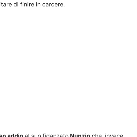
tare di finire in carcere.
so addio
al suo fidanzato
Nunzio
che, invece,