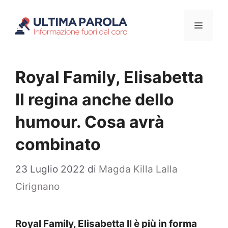
Vai
Menu
al
contenuto
Royal Family, Elisabetta
II regina anche dello
humour. Cosa avrà
combinato
23 Luglio 2022
di
Magda Killa Lalla
Cirignano
Royal Family, Elisabetta II è più in forma