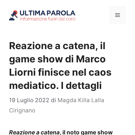
Vai
Menu
al
contenuto
Reazione a catena, il
game show di Marco
Liorni finisce nel caos
mediatico. I dettagli
19 Luglio 2022
di
Magda Killa Lalla
Cirignano
Reazione a catena
, il noto game show