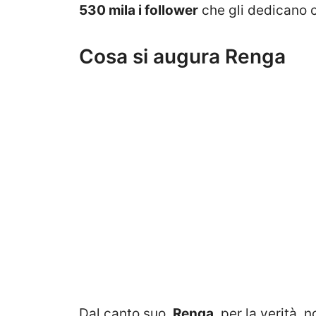
530 mila i follower
che gli dedicano c
Cosa si augura Renga
Dal canto suo,
Renga
, per la verità,