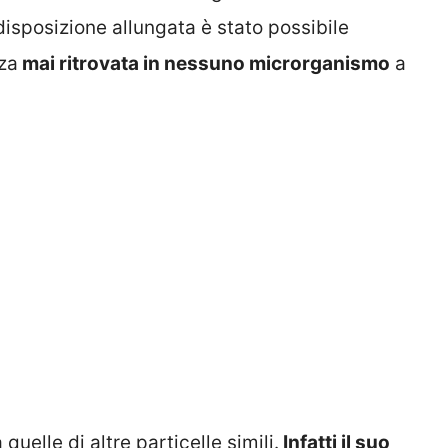
disposizione allungata è stato possibile
za
mai ritrovata in nessuno microrganismo
a
uelle di altre particelle simili.
Infatti il suo