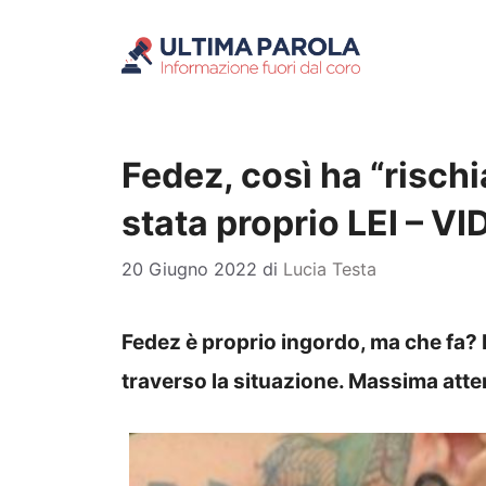
Vai
al
contenuto
Fedez, così ha “rischia
stata proprio LEI – V
20 Giugno 2022
di
Lucia Testa
Fedez è proprio ingordo, ma che fa? Il
traverso la situazione. Massima atte