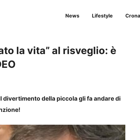
News
Lifestyle
Cron
to la vita” al risveglio: è
IDEO
 divertimento della piccola gli fa andare di
nzione!