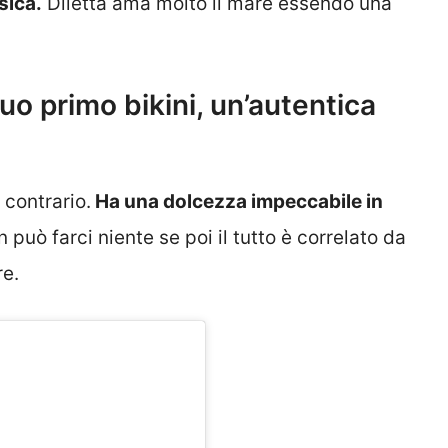
sica.
Diletta ama molto il mare essendo una
suo primo bikini, un’autentica
 contrario.
Ha una dolcezza impeccabile in
può farci niente se poi il tutto è correlato da
re.