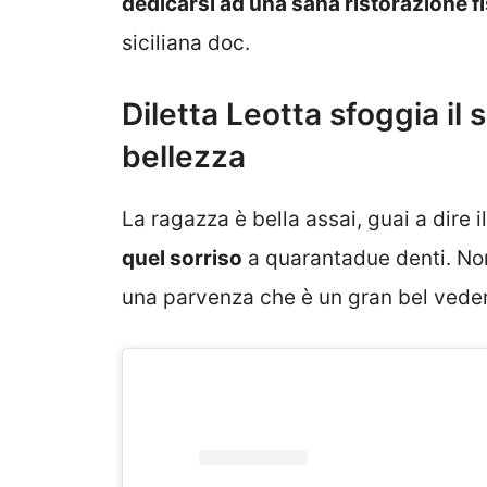
dedicarsi ad una sana ristorazione fi
siciliana doc.
Diletta Leotta sfoggia il 
bellezza
La ragazza è bella assai, guai a dire il
quel sorriso
a quarantadue denti. Non 
una parvenza che è un gran bel vede