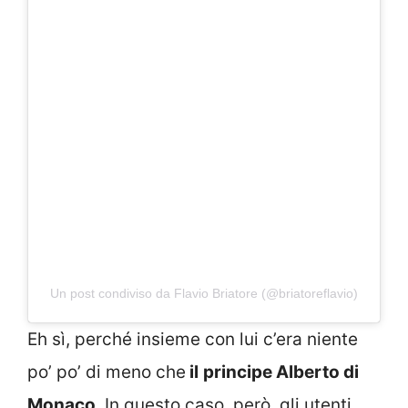
Un post condiviso da Flavio Briatore (@briatoreflavio)
Eh sì, perché insieme con lui c’era niente
po’ po’ di meno che
il
principe Alberto di
Monaco
. In questo caso, però, gli utenti