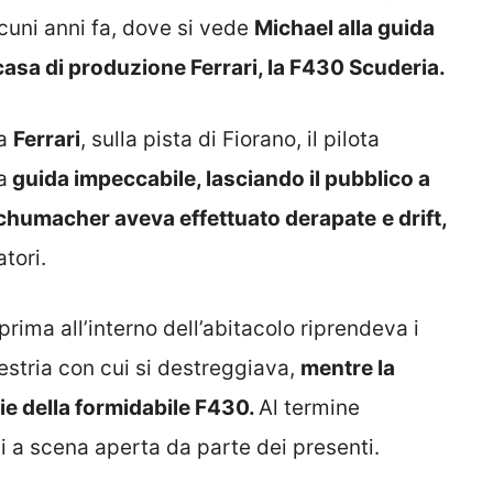
lcuni anni fa, dove si vede
Michael alla guida
 casa di produzione Ferrari, la F430 Scuderia.
la
Ferrari
, sulla pista di Fiorano, il pilota
a
guida impeccabile, lasciando il pubblico a
chumacher aveva effettuato derapate
e drift,
tori.
rima all’interno dell’abitacolo riprendeva i
estria con cui si destreggiava,
mentre la
ie della formidabile F430.
Al termine
si a scena aperta da parte dei presenti.