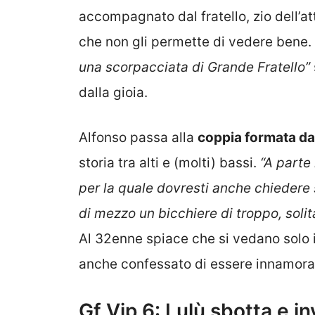
accompagnato dal fratello, zio dell’at
che non gli permette di vedere bene.
una scorpacciata di Grande Fratello”
dalla gioia.
Alfonso passa alla
coppia formata da
storia tra alti e (molti) bassi.
“A parte
per la quale dovresti anche chiedere
di mezzo un bicchiere di troppo, soli
Al 32enne spiace che si vedano solo i l
anche confessato di essere innamorato
Gf Vip 6: Lulù sbotta e in