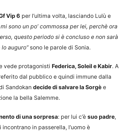
Gf Vip 6
per l’ultima volta, lasciando Lulù e
o mi sono un po’ commossa per lei, perchè ora
verso, questo periodo si è concluso e non sarà
e lo auguro”
sono le parole di Sonia.
he vede protagonisti
Federica, Soleil e Kabir
. A
preferito dal pubblico e quindi immune dalla
a di Sandokan
decide di salvare la Sorgè
e
ione la bella Salemme.
ento di una sorpresa
: per lui c’è
suo padre
,
i incontrano in passerella, l’uomo è