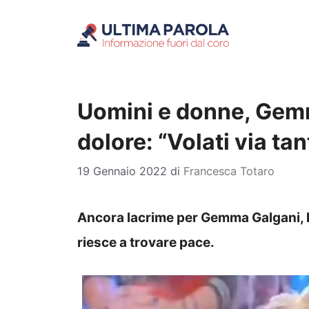
Vai
al
contenuto
Uomini e donne, Gemm
dolore: “Volati via tant
19 Gennaio 2022
di
Francesca Totaro
Ancora lacrime per Gemma Galgani, 
riesce a trovare pace.