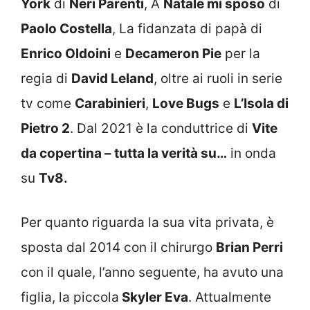
York
di
Neri Parenti
, A
Natale mi sposo
di
Paolo Costella
, La fidanzata di papà di
Enrico Oldoini
e
Decameron Pie
per la
regia di
David Leland
, oltre ai ruoli in serie
tv come
Carabinieri
,
Love Bugs
e
L’Isola di
Pietro 2
. Dal 2021 è la conduttrice di
Vite
da copertina – tutta la verità su…
in onda
su
Tv8.
Per quanto riguarda la sua vita privata, è
sposta dal 2014 con il chirurgo
Brian Perri
con il quale, l’anno seguente, ha avuto una
figlia, la piccola
Skyler Eva
. Attualmente