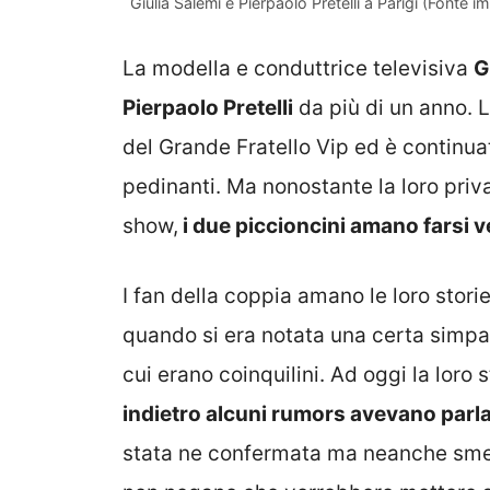
Giulia Salemi e Pierpaolo Pretelli a Parigi (Fonte 
La modella e conduttrice televisiva
G
Pierpaolo Pretelli
da più di un anno. La
del Grande Fratello Vip ed è continua
pedinanti. Ma nonostante la loro priva
show,
i due piccioncini amano farsi v
I fan della coppia amano le loro storie
quando si era notata una certa simpat
cui erano coinquilini. Ad oggi la loro s
indietro alcuni rumors avevano parla
stata ne confermata ma neanche smenti