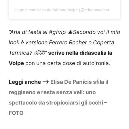
Un post condiviso da Adriana Volpe (@adrianavolpereal)
“Aria di festa al #gfvip 🎄Secondo voi il mio
look è versione Ferrero Rocher o Coperta
Termica? 🤣🤣”
scrive nella didascalia la
Volpe
con una certa dose di autoironia.
Leggi anche –>
Elisa De Panicis sfila il
reggiseno e resta senza veli: uno
spettacolo da stropicciarsi gli occhi –
FOTO