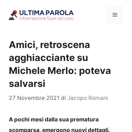
Vai
Menu
al
contenuto
Amici, retroscena
agghiacciante su
Michele Merlo: poteva
salvarsi
27 Novembre 2021
di
Jacopo Romani
A pochi mesi dalla sua prematura
scomparsa, emergono nuovi dettagli.