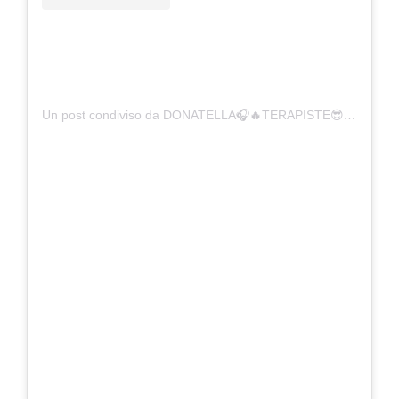
Un post condiviso da DONATELLA🎧🔥TERAPISTE😎• (@ledonatellaofficial)