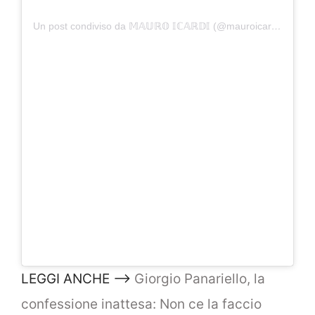
Un post condiviso da 𝕄𝔸𝕌ℝ𝕆 𝕀ℂ𝔸ℝ𝔻𝕀 (@mauroicardi)
LEGGI ANCHE –>
Giorgio Panariello, la
confessione inattesa: Non ce la faccio