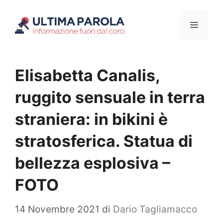
Vai
Menu
al
contenuto
Elisabetta Canalis,
ruggito sensuale in terra
straniera: in bikini è
stratosferica. Statua di
bellezza esplosiva –
FOTO
14 Novembre 2021
di
Dario Tagliamacco