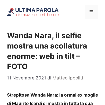
Vai
Menu
al
contenuto
Wanda Nara, il selfie
mostra una scollatura
enorme: web in tilt –
FOTO
11 Novembre 2021
di
Matteo Ippoliti
Strepitosa Wanda Nara: la ormai ex moglie
di Maurito Icardi si mostra in tutta la sua