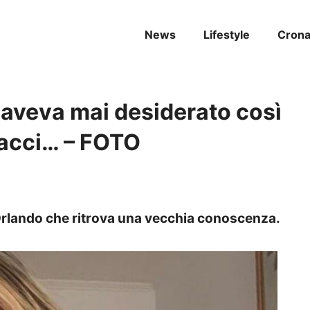
News
Lifestyle
Cron
 aveva mai desiderato così
racci… – FOTO
 Orlando che ritrova una vecchia conoscenza.