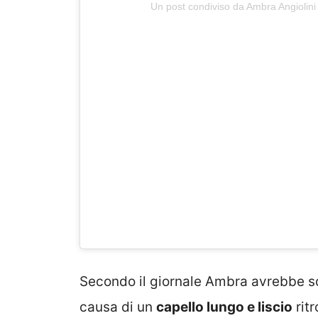
Un post condiviso da Ambra Angiolini
Secondo il giornale Ambra avrebbe sco
causa di un
capello lungo e liscio
ritr