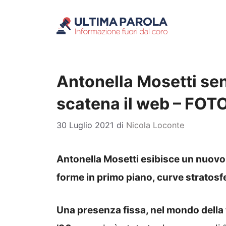
Vai
al
contenuto
Antonella Mosetti senz
scatena il web – FOT
30 Luglio 2021
di
Nicola Loconte
Antonella Mosetti esibisce un nuovo
forme in primo piano, curve stratosf
Una presenza fissa, nel mondo della te