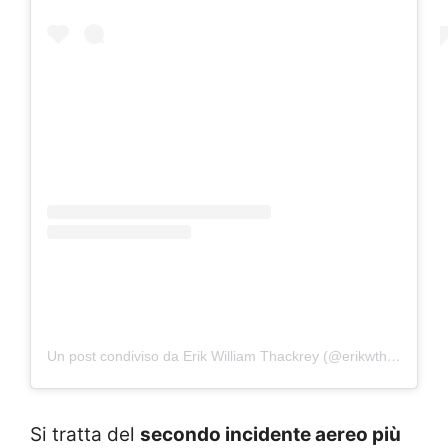
Un post condiviso da Erik William Thackrey (@erikwthackrey98)
Si tratta del
secondo incidente aereo più