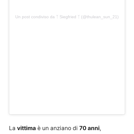
Un post condiviso da ᛉ Siegfried ᛉ (@thulean_sun_21)
La
vittima
è un anziano di
70 anni
,