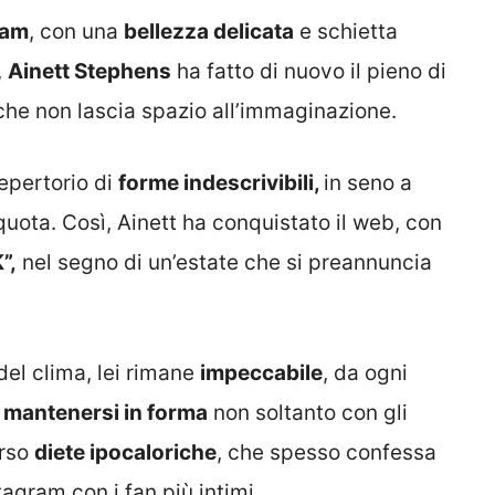
ram
, con una
bellezza delicata
e schietta
,
Ainett Stephens
ha fatto di nuovo il pieno di
, che non lascia spazio all’immaginazione.
repertorio di
forme indescrivibili,
in seno a
quota. Così, Ainett ha conquistato il web, con
”,
nel segno di un’estate che si preannuncia
 del clima, lei rimane
impeccabile
, da ogni
e
mantenersi in forma
non soltanto con gli
erso
diete ipocaloriche
, che spesso confessa
tagram con i fan più intimi