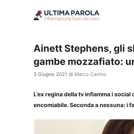
Vai
al
contenuto
Ainett Stephens, gli s
gambe mozzafiato: u
3 Giugno 2021
di
Marco Carlino
L’ex regina della tv infiamma i social
encomiabile. Seconda a nessuna: i f